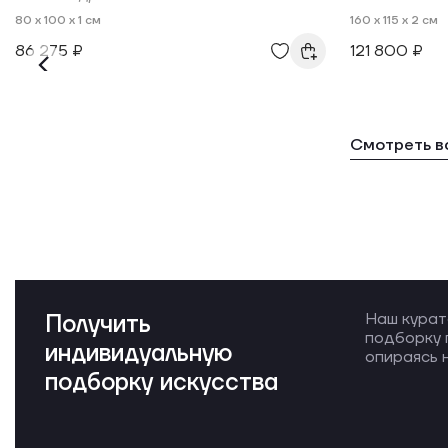
80 x 100 x 1 см
160 x 115 x 2 см
86 275 ₽
121 800 ₽
Смотреть в
Получить
Наш курат
подборку 
индивидуальную
опираясь н
подборку искусства