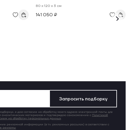
80 x 120 x 3 см
141 050 ₽
Запросить подборку
дборку», я даю согласие на обработку моего адреса электронной почты для
 аналитических материалов и подтверждаю ознакомление с
Политикой
сием на обработку персональных данных
.
ние рекламной информации (в т.ч. рекламных рассылок) в соответствии с
ие рекламы