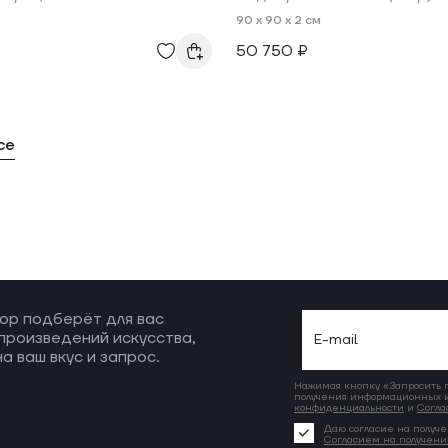
90 x 90 x 2 см
50 750 ₽
се
ор подберёт для вас
произведений искусства,
а ваш вкус и запрос.
Нажимая кнопку «Запросить по
получения информационных и
конфиденциальности
и
Согла
Даю согласие на получе
Согласием на получен