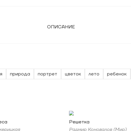
ОПИСАНИЕ
я
природа
портрет
цветок
лето
ребенок
еса
Решетка
жерицкая
Радмир Коновалов (Мир)