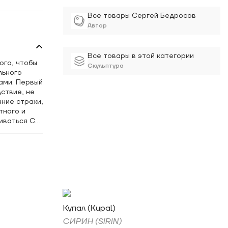
Все товары Сергей Бедросов
Автор
Все товары в этой категории
ого, чтобы
Скульптура
льного
ами. Первый
дствие, не
нние страхи,
тного и
риваться С
можно,
страхами, и
ть» это
м новые
м этого
 Художник
Купал (Kupal)
ми
 Один из
СИРИН (SIRIN)
 были