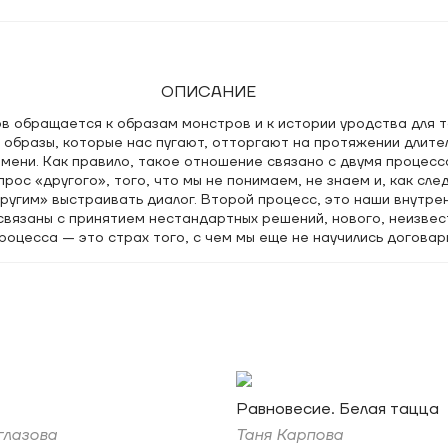
ОПИСАНИЕ
в обращается к образам монстров и к истории уродства для т
 образы, которые нас пугают, отторгают на протяжении длите
мени. Как правило, такое отношение связано с двумя процесс
прос «другого», того, что мы не понимаем, не знаем и, как сле
ругим» выстраивать диалог. Второй процесс, это наши внутре
связаны с принятием нестандартных решений, нового, неизвес
роцесса — это страх того, с чем мы еще не научились догова
ьных приемов, «одомашнивания» монстров, насколько это воз
в показывает нам, как мы можем договариваться и со своими 
ыкли воспринимать как «чужое». Когда нам удается «одомашни
в свою жизнь и в свое бытование, существование, мы получае
и несвойственные нам свойства, которые приходят с принятие
гульи» — это проект, созданный на стыке милого и страшного.
Равновесие. Белая тацца
гульи с Собора Парижской богоматери и объединяет его с те
рые мы воспринимаем как милые, домашние и защищающие нас.
глазова
Таня Карпова
етская богиня Бастет, защитница дома. Так горгульи, которые