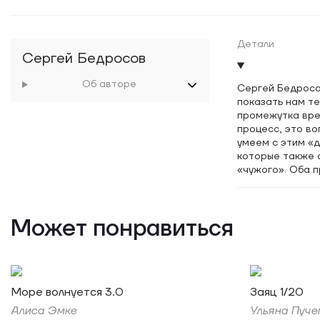
Детали
Сергей Бедросов
Об авторе
Сергей Бедросо
показать нам те
промежутка вре
процесс, это во
умеем с этим «д
которые также 
«чужого». Оба п
помощью визуал
Сергей Бедросо
с тем, что прив
Может понравиться
чужое, забрать 
«волшебные» ил
чужого.
Так проект «Гор
Море волнуется 3.0
Заяц 1/20
берет образ гор
образами, кото
Алиса Эмке
Ульяна Пуче
примеров — егип