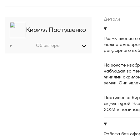
Детали
Кирилл Пастушенко
Размышление о 
можно одноврем
Об авторе
регулярного выб
На холсте изобр
наблюдая за те
линиями акрило
земли. Они увл
Пастушенко Кир
скульптурой. Чл
2023 в номинац
Работа без офо