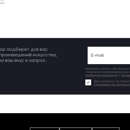
ор подберёт для вас
произведений искусства,
а ваш вкус и запрос.
Нажимая кнопку «Запросить по
получения информационных и
конфиденциальности
и
Согла
Даю согласие на получе
Согласием на получен