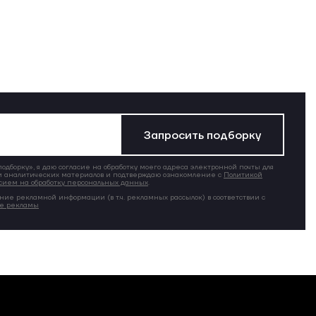
Запросить подборку
дборку», я даю согласие на обработку моего адреса электронной почты для
 аналитических материалов и подтверждаю ознакомление с
Политикой
сием на обработку персональных данных
.
ние рекламной информации (в т.ч. рекламных рассылок) в соответствии с
ие рекламы