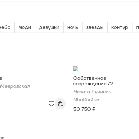
небо
люди
девушки
ночь
звезды
контур
п
е
Собственное
возрождение /2
 Мееровская
Никита Лучинин
45 x 60 x 2 см
50 750 ₽
се