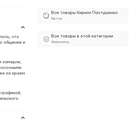
Все товары Кирилл Пастушенко
Автор
Все товары в этой категории
лось, что
о общения и
Живопись
и замерли,
бросочными
ее за краем
 графикой,
гельского