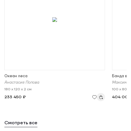
Океан леса
Банда в б
Анастасия Попова
Максим С
180 x 120 x 2 см
100 x 80 x
233 450 ₽
404 000
Смотреть все