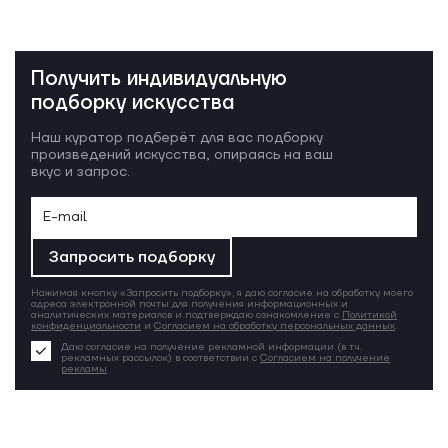
Получить индивидуальную
подборку искусства
Наш куратор подберёт для вас подборку
произведений искусства, опираясь на ваш
вкус и запрос.
Запросить подборку
Нажимая кнопку «Запросить подборку», я даю согласие на обработку моего
адреса электронной почты для получения информационных и
аналитических материалов и подтверждаю ознакомление с
Политикой
конфиденциальности
и
Согласием на обработку персональных данных
.
Даю согласие на получение рекламной информации (в т.ч.
рекламных рассылок) в соответствии с
Согласием на получение
рекламы