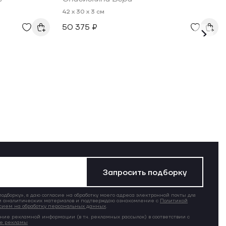
42 x 30 x 3 см
50 375 ₽
Запросить подборку
дборку», я даю согласие на обработку моего адреса электронной почты для
 аналитических материалов и подтверждаю ознакомление с
Политикой
сием на обработку персональных данных
.
ние рекламной информации (в т.ч. рекламных рассылок) в соответствии с
ие рекламы