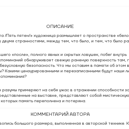
ОПИСАНИЕ
та /Пять пятен/» художница размышляет о пространстве «бело
двумя странностями, между тем, что было, и тем, что было р
шего «после», полного явных и скрытых ловушек, побег внутрь
споминаний обнаруживает свежую раненую поверхность там, 
безусловную безопасность. Что мы оставим в памяти об этом 
ы? Какими цензурированными и перезаписанными будут наши л
оспоминания?
 разумы примеряют на себя ужас в отражении способности за
редставленные на выставке, представляют собой мистическу
 которых память переполнена и потеряна.
КОММЕНТАРИЙ АВТОРА
вопись большого размера, выполненная в авторской технике. 