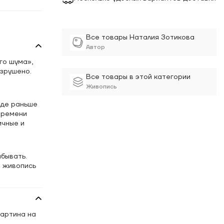
Все товары Наталия Зотикова
Автор
го шума»,
азрушено.
Все товары в этой категории
Живопись
где раньше
времени
ичные и
бывать.
ю живопись
Картина на