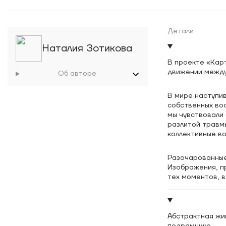
Детали
Наталия Зотикова
В проекте «Кар
движении между 
Об авторе
В мире наступив
собственных во
мы чувствовали 
разлитой травм
коллективные в
Разочарованные
Изображения, п
тех моментов, в
Абстрактная жи