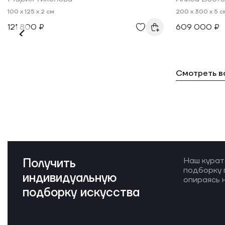
100 x 125 x 2 см
200 x 300 x 5 с
121 800 ₽
609 000 ₽
Смотреть в
Получить
Наш курат
подборку 
индивидуальную
опираясь н
подборку искусства