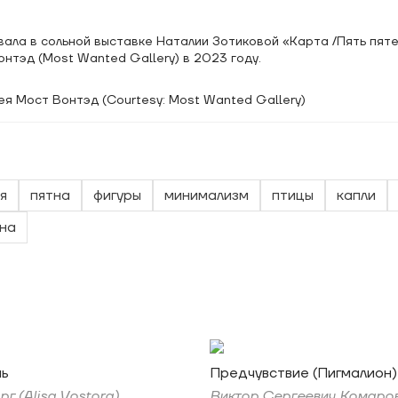
ала в сольной выставке Наталии Зотиковой «Карта /Пять пяте
нтэд (Most Wanted Gallery) в 2023 году.
ея Мост Вонтэд (Courtesy: Most Wanted Gallery)
я
пятна
фигуры
минимализм
птицы
капли
на
нь
Предчувствие (Пигмалион)
г (Alisa Vostorg)
Виктор Сергеевич Комаро