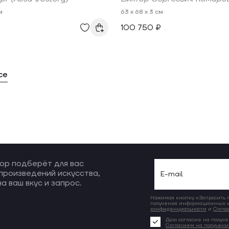
м
63 x 68 x 3 см
100 750 ₽
се
ор подберёт для вас
произведений искусства,
а ваш вкус и запрос.
Нажимая кнопку «Запросить по
получения информационных и
конфиденциальности
и
Согла
Даю согласие на получе
Согласием на получен