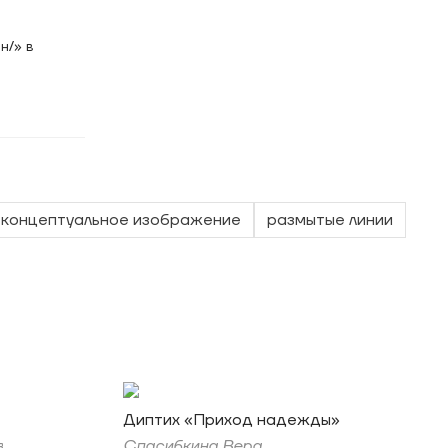
н/» в
концептуальное изображение
размытые линии
Диптих «Приход надежды»
в
Спасибкина Вера