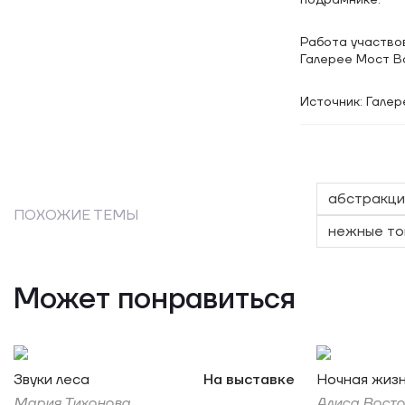
подрамнике.
Работа участвов
Галерее Мост Во
Источник: Галер
абстракци
ПОХОЖИЕ ТЕМЫ
нежные то
Может понравиться
Звуки леса
На выставке
Ночная жиз
Мария Тихонова
Алиса Востор