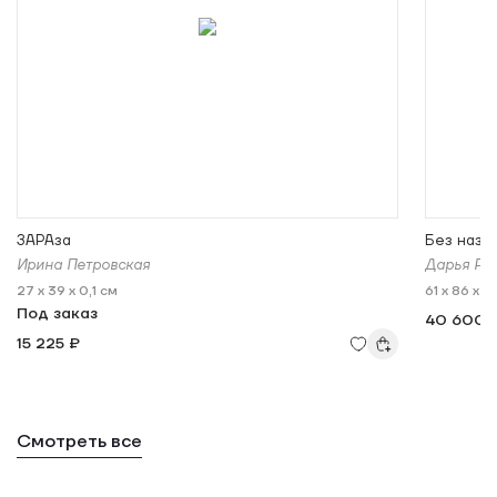
ЗАРАза
Без назва
Ирина Петровская
Дарья Ра
27 x 39 x 0,1 см
61 x 86 x 1 
Под заказ
40 600 
15 225 ₽
Смотреть все