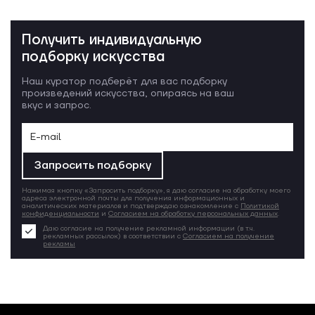
Получить индивидуальную
подборку искусства
Наш куратор подберёт для вас подборку
произведений искусства, опираясь на ваш
вкус и запрос.
Запросить подборку
Нажимая кнопку «Запросить подборку», я даю согласие на обработку моего
адреса электронной почты для получения информационных и
аналитических материалов и подтверждаю ознакомление с
Политикой
конфиденциальности
и
Согласием на обработку персональных данных
.
Даю согласие на получение рекламной информации (в т.ч.
рекламных рассылок) в соответствии с
Согласием на получение
рекламы