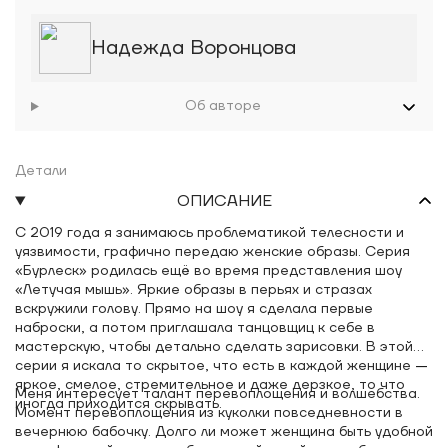
Надежда Воронцова
Об авторе
Детали
ОПИСАНИЕ
С 2019 года я занимаюсь проблематикой телесности и
уязвимости, графично передаю женские образы. Серия
«Бурлеск» родилась ещё во время представления шоу
«Летучая мышь». Яркие образы в перьях и стразах
вскружили голову. Прямо на шоу я сделала первые
наброски, а потом приглашала танцовщиц к себе в
мастерскую, чтобы детально сделать зарисовки. В этой
серии я искала то скрытое, что есть в каждой женщине
—
яркое, смелое, стремительное и даже дерзкое, то что
Меня интересует талант перевоплощения и волшебства.
иногда приходится скрывать.
Момент перевоплощения из куколки повседневности в
вечернюю бабочку. Долго ли может женщина быть удобной