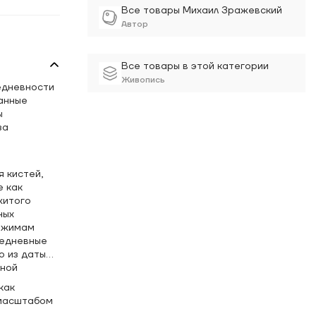
Все товары Михаил Зражевский
Автор
Все товары в этой категории
Живопись
едневности
анные
ы
за
я кистей,
е как
житого
ных
режимам
седневные
о из даты
тной
как
 масштабом