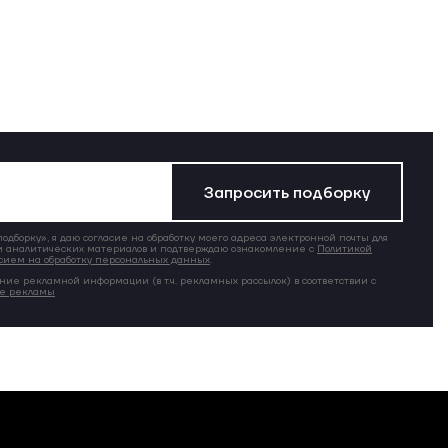
Запросить подборку
дборку», я даю согласие на обработку моего адреса электронной почты для
 аналитических материалов и подтверждаю ознакомление с
Политикой
сием на обработку персональных данных
.
ние рекламной информации (в т.ч. рекламных рассылок) в соответствии с
ие рекламы