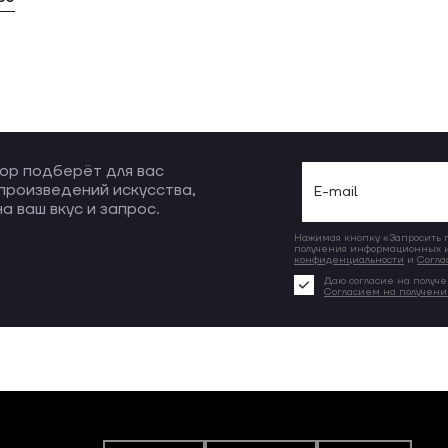
ор подберёт для вас
произведений искусства,
а ваш вкус и запрос.
Нажимая кнопку «Запросить по
получения информационных и
конфиденциальности
и
Согла
Даю согласие на получе
Согласием на получен