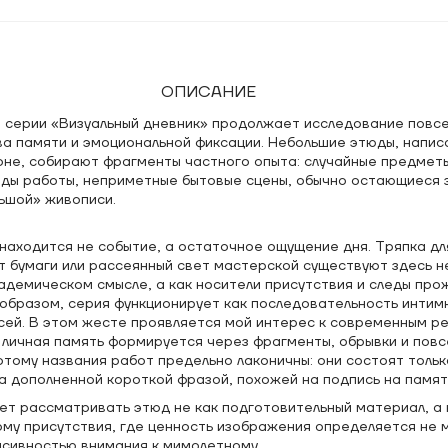
ОПИСАНИЕ
й серии «Визуальный дневник» продолжает исследование повс
ва памяти и эмоциональной фиксации. Небольшие этюды, напис
оне, собирают фрагменты частного опыта: случайные предмет
еды работы, неприметные бытовые сцены, обычно остающиеся 
ьшой» живописи.
находится не событие, а остаточное ощущение дня. Тряпка дл
 бумаги или рассеянный свет мастерской существуют здесь н
адемическом смысле, а как носители присутствия и следы про
 образом, серия функционирует как последовательность интим
исей. В этом жесте проявляется мой интерес к современным 
е личная память формируется через фрагменты, обрывки и пов
тому названия работ предельно лаконичны: они состоят тольк
да дополненной короткой фразой, похожей на подпись на памя
ет рассматривать этюд не как подготовительный материал, а 
му присутствия, где ценность изображения определяется не
нсивностью внимания к мимолетному.