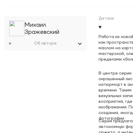
Детали
Михаил
Зражевский
Работа из ново
как пространст
Об авторе
маслом на карт
мастерской, сл
пределами «бол
В центре серии 
окрашенный лист
натюрморт в ак
времени. Таким
визуальных зап
восприятия, гд
изображения. По
создания, иног
фотографии.
Серия предлага
автономную фор
сюжета, а инте