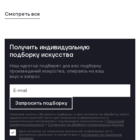
Смотреть все
Получить индивидуальную
подборку искусства
Наш куратор подберёт для вас подборку
произведений искусства, опираясь на ваш
вкус и запрос.
Запросить подборку
Нажимая кнопку «Запросить подборку», я даю согласие на обработку моего
адреса электронной почты для получения информационных и
аналитических материалов и подтверждаю ознакомление с
Политикой
конфиденциальности
и
Согласием на обработку персональных данных
.
Даю согласие на получение рекламной информации (в т.ч.
рекламных рассылок) в соответствии с
Согласием на получение
рекламы