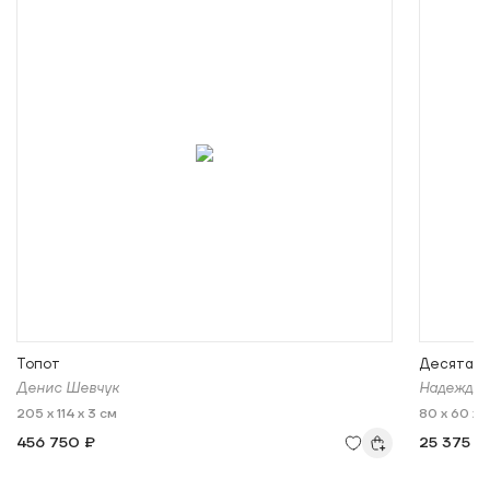
Топот
Десятая 
Денис Шевчук
Надежда 
205 x 114 x 3 см
80 x 60 x 1
456 750 ₽
25 375 ₽