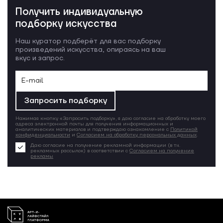
Получить индивидуальную
подборку искусства
Наш куратор подберёт для вас подборку
произведений искусства, опираясь на ваш
вкус и запрос.
Запросить подборку
Нажимая кнопку «Запросить подборку», я даю согласие на обработку моего
адреса электронной почты для получения информационных и
аналитических материалов и подтверждаю ознакомление с
Политикой
конфиденциальности
и
Согласием на обработку персональных данных
.
Даю согласие на получение рекламной информации (в т.ч.
рекламных рассылок) в соответствии с
Согласием на получение
рекламы