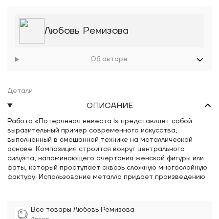
Любовь Ремизова
Об авторе
Детали
ОПИСАНИЕ
Работа «Потерянная невеста I» представляет собой
выразительный пример современного искусства,
выполненный в смешанной технике на металлической
основе. Композиция строится вокруг центрального
силуэта, напоминающего очертания женской фигуры или
фаты, который проступает сквозь сложную многослойную
фактуру. Использование металла придает произведению
индустриальную эстетику, а специфические следы
окисления, патины и наслоений краски создают эффект
археологической находки или старинного артефакта, что
Все товары Любовь Ремизова
напрямую отсылает к названию сюжета. Цветовая