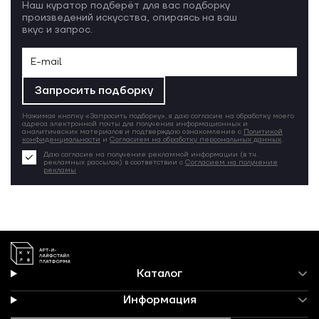
Наш куратор подберёт для вас подборку
произведений искусства, опираясь на ваш
вкус и запрос.
Запросить подборку
Нажимая кнопку «Запросить подборку», я даю согласие на обработку моего
адреса электронной почты для получения информационных и
аналитических материалов и подтверждаю ознакомление с
Политикой
конфиденциальности
и
Согласием на обработку персональных данных
.
Даю согласие на получение рекламной информации (в т.ч.
рекламных рассылок) в соответствии с
Согласием на получение
рекламы
Каталог
Информация