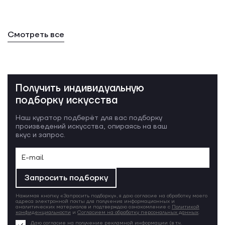
Смотреть все
Получить индивидуальную
подборку искусства
Наш куратор подберёт для вас подборку
произведений искусства, опираясь на ваш
вкус и запрос.
Запросить подборку
Нажимая кнопку «Запросить подборку», я даю согласие на обработку моего
адреса электронной почты для получения информационных и
аналитических материалов и подтверждаю ознакомление с
Политикой
конфиденциальности
и
Согласием на обработку персональных данных
.
Даю согласие на получение рекламной информации (в т.ч.