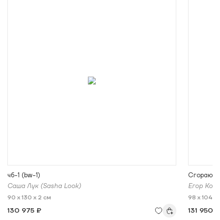
чб-1 (bw-1)
Сгорающ
Саша Лук (Sasha Look)
Егор Кор
90 x 130 x 2 см
98 x 104 x 
130 975 ₽
131 950 