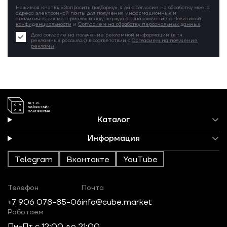
Нажимая кнопку «Запросить подборку», я даю согласие на обработку моего
адреса электронной почты для получения информационных и
аналитических материалов и подтверждаю ознакомление с
Политикой
конфиденциальности
и
Согласием на обработку персональных данных
.
Даю согласие на получение рекламной информации (в т.ч.
рекламных рассылок) в соответствии с
Согласием на получение
рекламы
Каталог
Информация
Telegram
Вконтакте
YouTube
Телефон
Почта
+7 906 078-85-06
info@cube.market
Работаем
Пн-Пт c 12:00 до 21:00