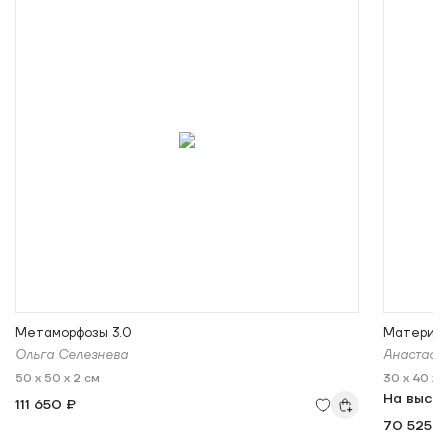
Метаморфозы 3.0
Материаль
Ольга Селезнева
Анастаси
50 x 50 x 2 см
30 x 40 x 
На выст
111 650 ₽
70 525 ₽