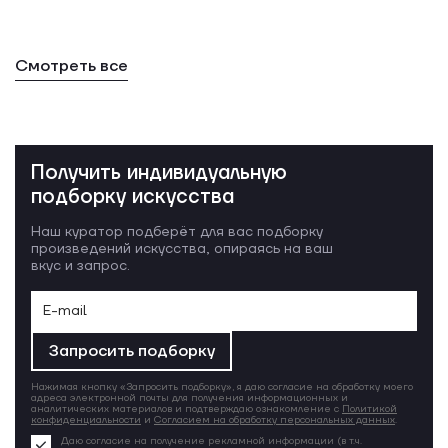
Смотреть все
Получить индивидуальную
подборку искусства
Наш куратор подберёт для вас подборку
произведений искусства, опираясь на ваш
вкус и запрос.
Запросить подборку
Нажимая кнопку «Запросить подборку», я даю согласие на обработку моего
адреса электронной почты для получения информационных и
аналитических материалов и подтверждаю ознакомление с
Политикой
конфиденциальности
и
Согласием на обработку персональных данных
.
Даю согласие на получение рекламной информации (в т.ч.