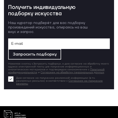
Получить индивидуальную
подборку искусства
Наш куратор подберёт для вас подборку
произведений искусства, опираясь на ваш
вкус и запрос.
Запросить подборку
Нажимая кнопку «Запросить подборку», я даю согласие на обработку моего
адреса электронной почты для получения информационных и
аналитических материалов и подтверждаю ознакомление с
Политикой
конфиденциальности
и
Согласием на обработку персональных данных
.
Даю согласие на получение рекламной информации (в т.ч.
рекламных рассылок) в соответствии с
Согласием на получение
рекламы