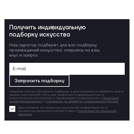
Получить индивидуальную
подборку искусства
Наш куратор подберёт для вас подборку
произведений искусства, опираясь на ваш
вкус и запрос.
Запросить подборку
Нажимая кнопку «Запросить подборку», я даю согласие на обработку моего
адреса электронной почты для получения информационных и
аналитических материалов и подтверждаю ознакомление с
Политикой
конфиденциальности
и
Согласием на обработку персональных данных
.
Даю согласие на получение рекламной информации (в т.ч.
рекламных рассылок) в соответствии с
Согласием на получение
рекламы