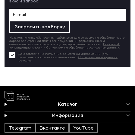
вкус и запрос.
Запросить подборку
Нажимая кнопку «Запросить подборку», я даю согласие на обработку моего
адреса электронной почты для получения информационных и
аналитических материалов и подтверждаю ознакомление с
Политикой
конфиденциальности
и
Согласием на обработку персональных данных
.
Даю согласие на получение рекламной информации (в т.ч.
рекламных рассылок) в соответствии с
Согласием на получение
рекламы
Каталог
Информация
Telegram
Вконтакте
YouTube