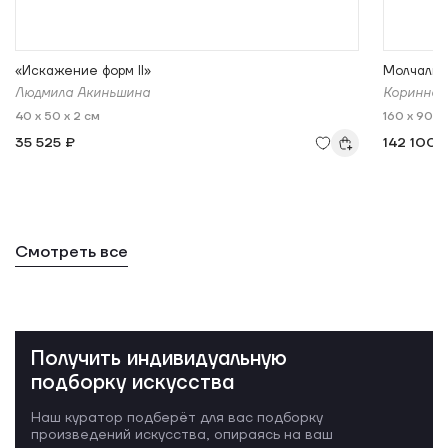
«Искажение форм II»
Молчалив
Людмила Акиньшина
Коринна 
40 x 50 x 2 см
160 x 90 x
35 525 ₽
142 100 
Смотреть все
Получить индивидуальную
подборку искусства
Наш куратор подберёт для вас подборку
произведений искусства, опираясь на ваш