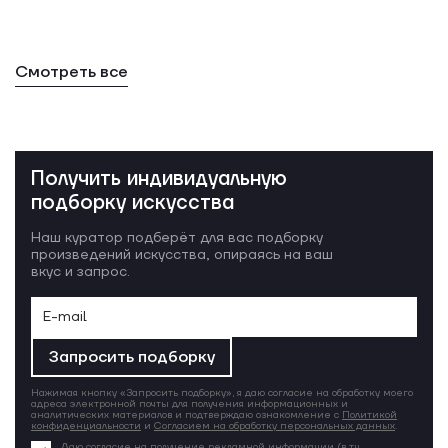
Смотреть все
Получить индивидуальную
подборку искусства
Наш куратор подберёт для вас подборку
произведений искусства, опираясь на ваш
вкус и запрос.
Запросить подборку
Нажимая кнопку «Запросить подборку», я даю согласие на обработку моего
адреса электронной почты для получения информационных и
аналитических материалов и подтверждаю ознакомление с
Политикой
конфиденциальности
и
Согласием на обработку персональных данных
.
Даю согласие на получение рекламной информации (в т.ч.