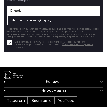
вкус и запрос.
Запросить подборку
Нажимая кнопку «Запросить подборку», я даю согласие на обработку моего
адреса электронной почты для получения информационных и
аналитических материалов и подтверждаю ознакомление с
Политикой
конфиденциальности
и
Согласием на обработку персональных данных
.
Даю согласие на получение рекламной информации (в т.ч.
рекламных рассылок) в соответствии с
Согласием на получение
рекламы
Каталог
Информация
Telegram
Вконтакте
YouTube