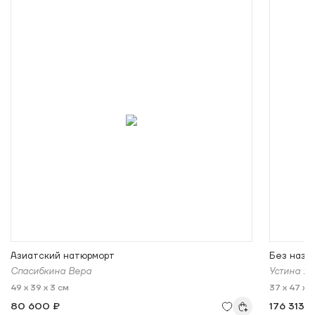
Азиатский натюрморт
Без назв
Спасибкина Вера
Устина Я
49 x 39 x 3 см
37 x 47 x 
80 600 ₽
176 313 ₽