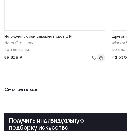
На случай, если выключат свет #19
Другая п
Лана Стальная
Мария Че
50 x 35 x 2 см
40 x 40 x 
55 825 ₽
42 630 
Смотреть все
Получить индивидуальную
подборку искусства