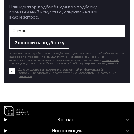
Наш куратор подберёт для вас подборку
произведений искусства, опираясь на ваш
вкус и запрос.
Запросить подборку
Нажимая кнопку «Запросить подборку», я даю согласие на обработку моего
адреса электронной почты для получения информационных и
аналитических материалов и подтверждаю ознакомление с
Политикой
конфиденциальности
и
Согласием на обработку персональных данных
.
Даю согласие на получение рекламной информации (в т.ч.
рекламных рассылок) в соответствии с
Согласием на получение
рекламы
Каталог
Информация