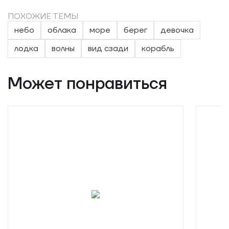
ПОХОЖИЕ ТЕМЫ
небо
облака
море
берег
девочка
лодка
волны
вид сзади
корабль
Может понравиться