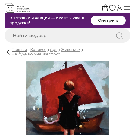
Выставки и лекции — билеты уже в
Смотреть
продаже!
Главная
Каталог
Арт
Живопись
Не будь ко мне жестоко