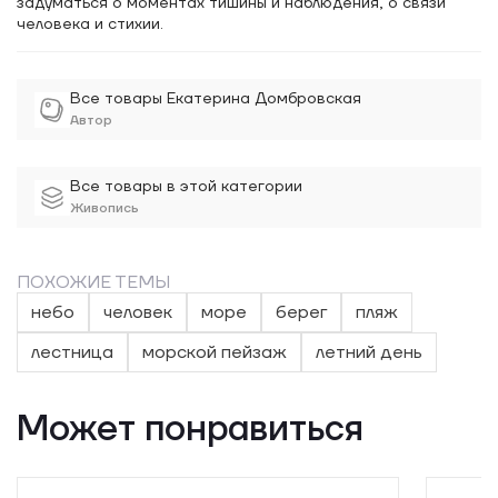
задуматься о моментах тишины и наблюдения, о связи
человека и стихии.
Все товары Екатерина Домбровская
Автор
Все товары в этой категории
Живопись
ПОХОЖИЕ ТЕМЫ
небо
человек
море
берег
пляж
лестница
морской пейзаж
летний день
Может понравиться