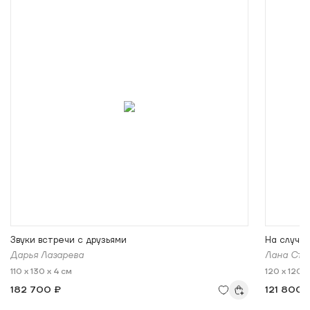
Звуки встречи с друзьями
На случай
Дарья Лазарева
Лана Ста
110 x 130 x 4 см
120 x 120 x
182 700 ₽
121 800 