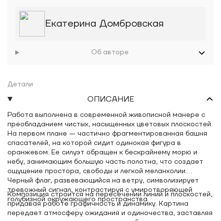
Екатерина Домбровская
Об авторе
Детали
ОПИСАНИЕ
Работа выполнена в современной живописной манере с
преобладанием чистых, насыщенных цветовых плоскостей.
На первом плане — частично фрагментированная башня
спасателей, на которой сидит одинокая фигура в
оранжевом. Ее силуэт обращен к бескрайнему морю и
небу, занимающим большую часть полотна, что создает
ощущение простора, свободы и легкой меланхолии.
Черный флаг, развевающийся на ветру, символизирует
тревожный сигнал, контрастируя с умиротворяющей
Композиция строится на пересечении линий и плоскостей,
голубизной окружающего пространства.
придавая работе графичность и динамику. Картина
передает атмосферу ожидания и одиночества, заставляя