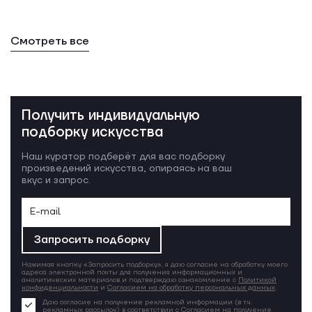
Смотреть все
Получить индивидуальную
подборку искусства
Наш куратор подберёт для вас подборку
произведений искусства, опираясь на ваш
вкус и запрос.
Запросить подборку
Нажимая кнопку «Запросить подборку», я даю согласие на обработку моего
адреса электронной почты для получения информационных и
аналитических материалов и подтверждаю ознакомление с
Политикой
конфиденциальности
и
Согласием на обработку персональных данных
.
Даю согласие на получение рекламной информации (в т.ч.
рекламных рассылок) в соответствии с
Согласием на получение