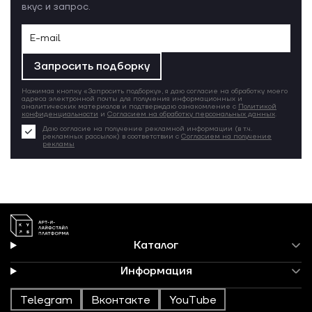
вкус и запрос.
Запросить подборку
Нажимая кнопку «Запросить подборку», я даю согласие на обработку моего
адреса электронной почты для получения информационных и
аналитических материалов и подтверждаю ознакомление с
Политикой
конфиденциальности
и
Согласием на обработку персональных данных
.
Даю согласие на получение рекламной информации (в т.ч.
рекламных рассылок) в соответствии с
Согласием на получение
рекламы
Каталог
Информация
Telegram
Вконтакте
YouTube