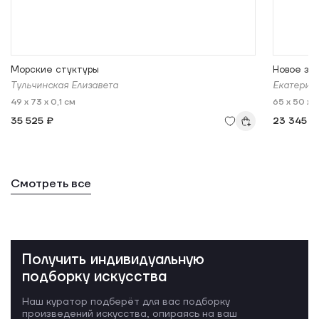
Морские стуктуры
Новое зе
Тульчинская Елизавета
Екатерин
49 x 73 x 0,1 см
65 x 50 x 0
35 525 ₽
23 345 ₽
Смотреть все
Получить индивидуальную
подборку искусства
Наш куратор подберёт для вас подборку
произведений искусства, опираясь на ваш