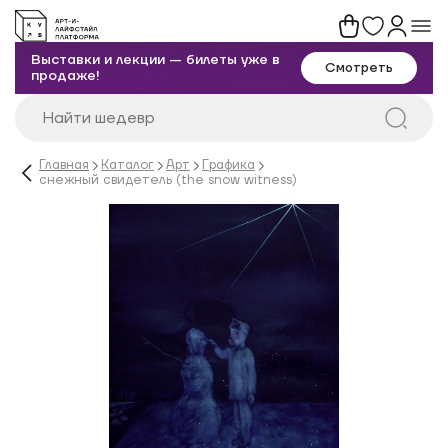
Выставки и лекции — билеты уже в
Смотреть
продаже!
Главная
Каталог
Арт
Графика
снежный свидетель (the snow witness)