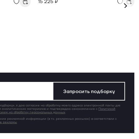
15 225 ₽
Запросить подборку
дборку», я даю согласие на обработку моего адреса электронной почты для
 аналитических материалов и подтверждаю ознакомление с
Политикой
сием на обработку персональных данных
.
ние рекламной информации (в т.ч. рекламных рассылок) в соответствии с
ие рекламы