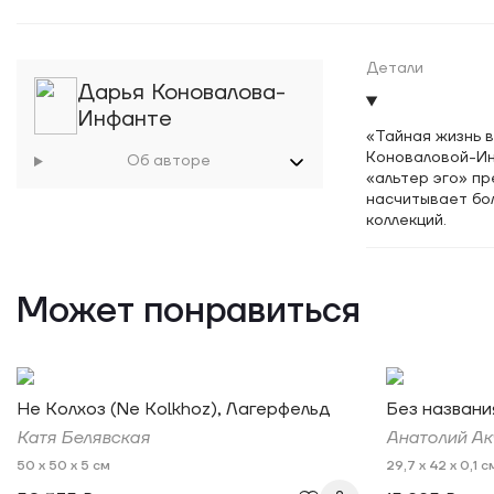
Детали
Дарья Коновалова-
Инфанте
«Тайная жизнь 
Коноваловой-Ин
Об авторе
«альтер эго» п
насчитывает бо
коллекций.
Может понравиться
Не Колхоз (Ne Kolkhoz), Лагерфельд
Без названи
Катя Белявская
Aнатолий Ак
50 x 50 x 5 см
29,7 x 42 x 0,1 с