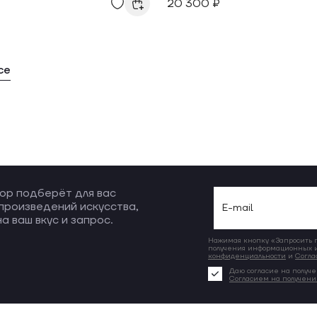
20 300 ₽
се
ор подберёт для вас
произведений искусства,
а ваш вкус и запрос.
Нажимая кнопку «Запросить по
получения информационных и
конфиденциальности
и
Согла
Даю согласие на получе
Согласием на получен