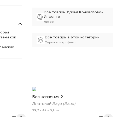
Все товары Дарья Коновалова-
Инфанте
Автор
Дарьи
тени как
Все товары в этой категории
Тиражная графика
пейских
Без названия 2
Aнатолий Акуе (Akue)
29,7 x 42 x 0,1 см