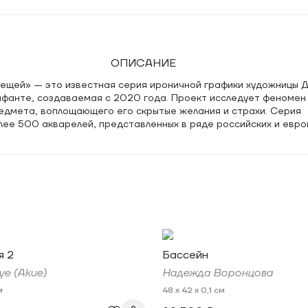
ОПИСАНИЕ
вещей» — это известная серия ироничной графики художницы 
фанте, создаваемая с 2020 года. Проект исследует феномен 
редмета, воплощающего его скрытые желания и страхи. Серия
лее 500 акварелей, представленных в ряде российских и евро
я 2
Бассейн
уе (Akue)
Надежда Воронцова
м
48 x 42 x 0,1 см