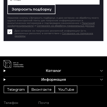
Запросить подборку
Нажимая кнопку «Запросить подборку», я даю согласие на обработку моего
адреса электронной почты для получения информационных и
аналитических материалов и подтверждаю ознакомление с
Политикой
конфиденциальности
и
Согласием на обработку персональных данных
.
Даю согласие на получение рекламной информации (в т.ч.
рекламных рассылок) в соответствии с
Согласием на получение
рекламы
Каталог
Информация
Telegram
Вконтакте
YouTube
Телефон
Почта