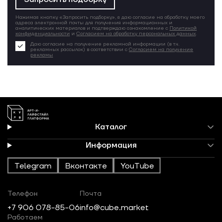
Нажимая кнопку «Запросить подборку», я даю согласие на обработку моего
адреса электронной почты для получения информационных и
аналитических материалов и подтверждаю ознакомление с
Политикой
конфиденциальности
и
Согласием на обработку персональных данных
.
Даю согласие на получение рекламной информации (в т.ч.
рекламных рассылок) в соответствии с
Согласием на получение
рекламы
Каталог
Информация
Telegram
Вконтакте
YouTube
Телефон
Почта
+7 906 078-85-06
info@cube.market
Работаем