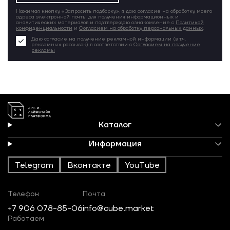
Нажимая кнопку «Запросить подборку», я даю согласие на обработку моего
адреса электронной почты для получения информационных и
аналитических материалов и подтверждаю ознакомление с
Политикой
конфиденциальности
и
Согласием на обработку персональных данных
.
Даю согласие на получение рекламной информации (в т.ч.
рекламных рассылок) в соответствии с
Согласием на получение
рекламы
Каталог
Информация
Telegram
Вконтакте
YouTube
Телефон
Почта
+7 906 078-85-06
info@cube.market
Работаем