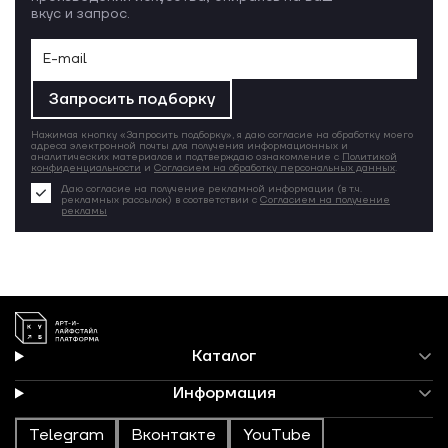
вкус и запрос.
Запросить подборку
Нажимая кнопку «Запросить подборку», я даю согласие на обработку моего
адреса электронной почты для получения информационных и
аналитических материалов и подтверждаю ознакомление с
Политикой
конфиденциальности
и
Согласием на обработку персональных данных
.
Даю согласие на получение рекламной информации (в т.ч.
рекламных рассылок) в соответствии с
Согласием на получение
рекламы
Каталог
Информация
Telegram
Вконтакте
YouTube